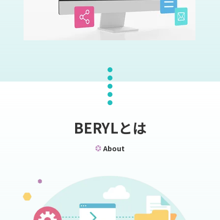
BERYLとは
About