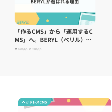
「作るCMS」から「運用するC
MS」へ。BERYL（ベリル）が
選ばれる理由
2026/7/5
2026/7/5
ヘッドレスCMS